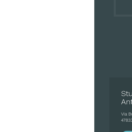
Stu
An
Via B
4783