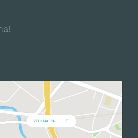
na!
VEDI MAPPA