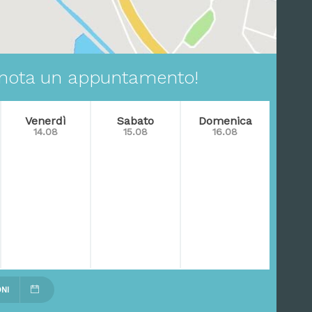
renota un appuntamento!
Venerdì
Sabato
Domenica
14.08
15.08
16.08
NI