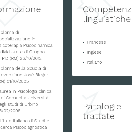
ormazione
Competenz
linguistiche
iploma di
pecializzazione in
Francese
sicoterapia Psicodinamica
ndividuale e di Gruppo
Inglese
FPID (RM) 26/10/2012
Italiano
iploma della Scuola di
revenzione José Bleger
RN) 01/10/2005
aurea in Psicologia clinica
 di Comunità Università
Patologie
egli studi di Urbino
8/02/2005
trattate
stituto Italiano di Studi e
icerca Psicodiagnostica