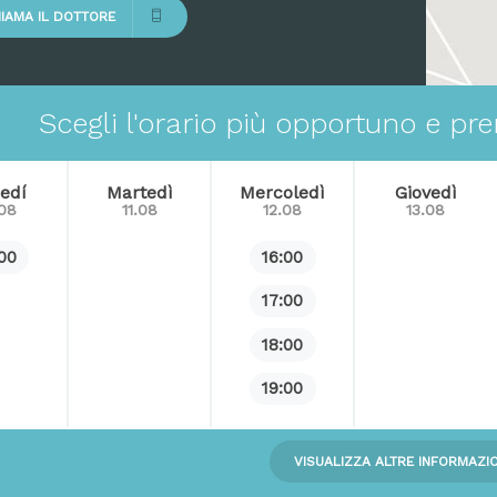
IAMA IL DOTTORE
Scegli l'orario più opportuno e p
edí
Martedì
Mercoledì
Giovedì
.08
11.08
12.08
13.08
:00
16:00
17:00
18:00
19:00
VISUALIZZA ALTRE INFORMAZIO