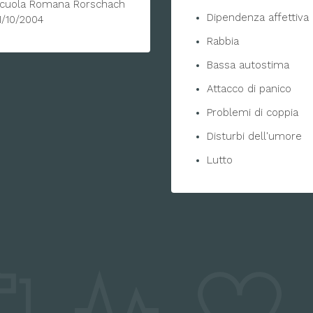
cuola Romana Rorschach
Dipendenza affettiva
1/10/2004
Rabbia
Bassa autostima
Attacco di panico
Problemi di coppia
Disturbi dell'umore
Lutto