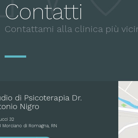
Contatti
Contattami alla clinica più vici
dio di Psicoterapia Dr.
tonio Nigro
ucci 32
3 Morciano di Romagna, RN