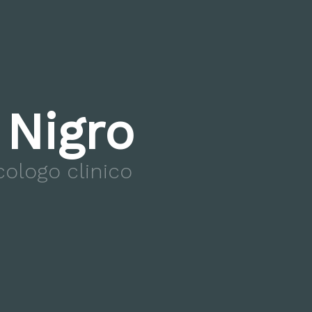
o
Nigro
cologo clinico