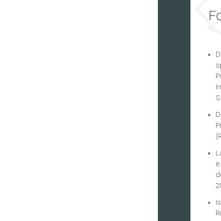
F
D
s
P
I
S
D
P
(
L
e
d
2
I
R